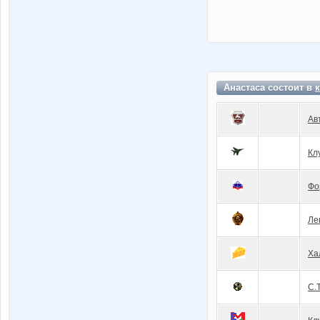
Анастаса состоит в
Ав
Кл
Фо
Ле
Ха
С.Т