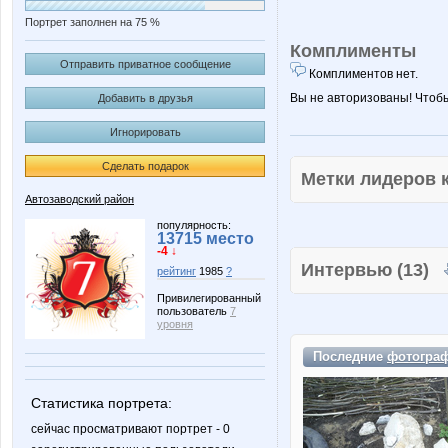
Портрет заполнен на 75 %
Комплименты
Отправить приватное сообщение
Комплиментов нет.
Вы не авторизованы! Чтоб
Добавить в друзья
Игнорировать
Сделать подарок
Метки лидеров
Автозаводский район
популярность:
13715 место
-4 ↓
Интервью (13)
рейтинг
1985
?
Привилегированный
пользователь
7
уровня
Последние
фотогра
Статистика портрета:
сейчас просматривают портрет - 0