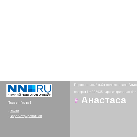
Персональный сайт пользователя
Анас
портрет № 208935 зарегистрирован боле
Анастаса
Привет, Гость !
-
Войти
-
Зарегистрироваться