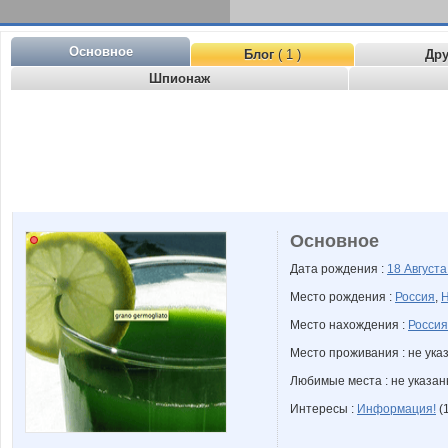
Основное
Блог
( 1 )
Др
Шпионаж
Основное
Дата рождения :
18 Август
Место рождения :
Россия
,
Н
Место нахождения :
Россия
Место проживания : не ука
Любимые места : не указа
Интересы :
Информация!
(1